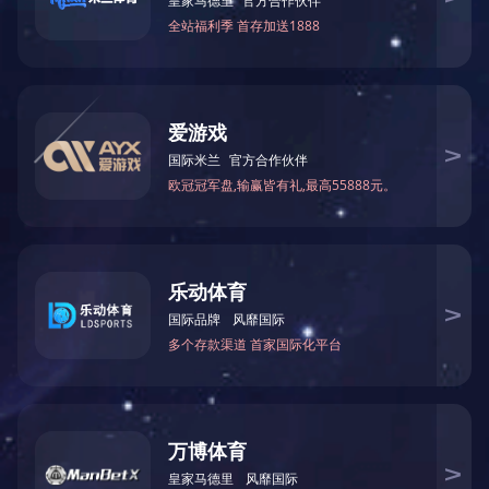
爱体育在线登录官网）-爱体育（中国
more
爱体育在线登录官网）-爱体育（中国
地址：江苏省如皋市磨头镇新联村19组
传真：
0513-87300870
邮编：
226500
公司邮箱：
J
sroysun@163.com
董事长信箱：
J
slxjtgc@163.com
人才招聘:
516496963@qq
.com
爱体育在线登录官网）