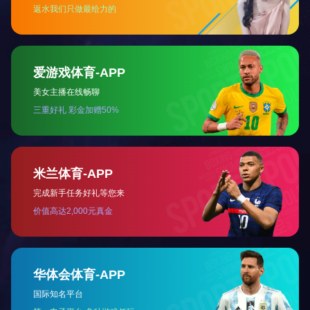
一、主题宣传强意识
全体与会人员集中观看了安全生产月主题宣传片，深化
对“生命至上、安全发展”理念的理解，营造了浓厚的安全
文化氛围。
二、桌面推演精技能
综合（安全环保）部部长薛建华围绕企业常见风险开展深
度交流学习：
（1）危化品泄漏与火灾处置：重点研讨柴油、润滑油等
危化品泄漏的现场控制流程及初期火灾扑救联动方案。
（2）触电事故防控与应急：系统学习触电预防措施及事
故发生后快速断电、科学施救的关键步骤。
（3）机械伤害预防与应对：深入剖析机械操作风险点，
优化伤害事故发生后的紧急止血、伤员转运等处置流程。