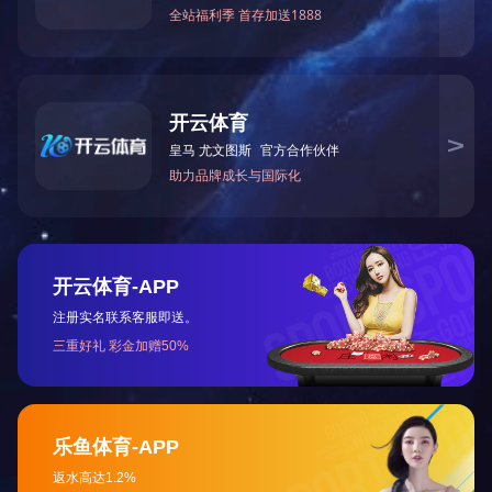
警企共建 共筑防线
添加日期：2026-3-2
6月21日上午，磨头派出所党支部和爱体育在线登录
官网）-爱体育（中国 党支部携手开展了“警企共建”主题
党日活动，以党建为纽带，探索安全共治的新路径。
活动由磨头镇党委副书记、派出所所长万伟伟主持，磨
头中心派出所教导员丁军，磨头中心派出所副所长王鹏，
爱体育在线登录官网）-爱体育（中国 党支部书记、董事
长周红梅，总经理助理季伟，综合（安全环保）部部长薛
建华等参加活动。
此次活动锚定“优化营商环境”与“保障安全发展”，双方