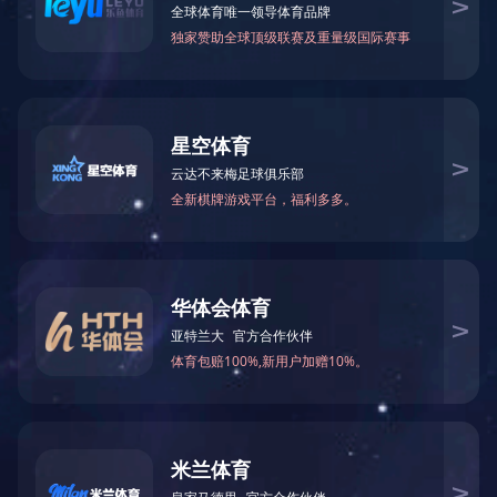
公司公告
热烈祝贺我公司董事长兼总经理周红梅女士荣获“如皋市劳动模范”称
号！
热烈祝贺我公司272省道徐州至沛县段路面工程XPPX-LM2标项目部成
功创建“省级平安示范工地”
热烈祝贺我公司机械操作手谢海军荣获“南通市五一劳动奖章”
热烈祝贺我公司副总经理杨文彬同志荣获“江苏省优秀工会积极分
子”称号！
关联企业
友情链接